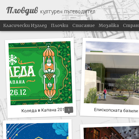
Пловдив
културен пътеводител
Класически Изглед
Плочки
Списание
Мозайка
Стран
Коледа в Капана 2017
Епископската базилик
1